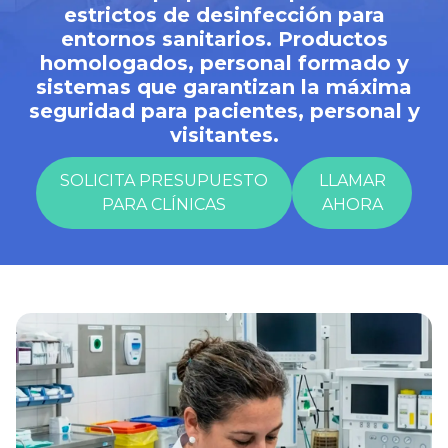
estrictos de desinfección para
entornos sanitarios. Productos
homologados, personal formado y
sistemas que garantizan la máxima
seguridad para pacientes, personal y
visitantes.
SOLICITA PRESUPUESTO
LLAMAR
PARA CLÍNICAS
AHORA