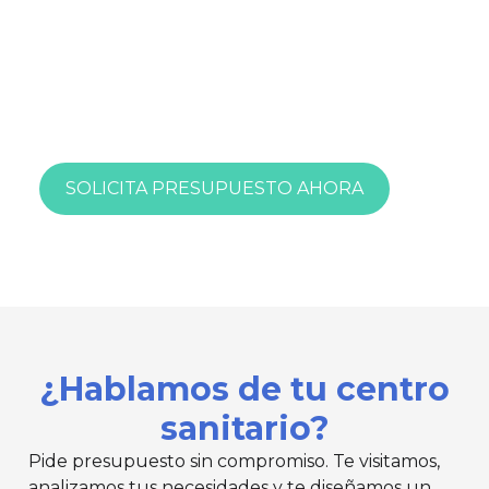
¿Tu centro sanitario cumple con los
máximos estándares de higiene?
Pide presupuesto sin compromiso.
Te visitamos, analizamos tus
necesidades y te diseñamos un plan
a medida.
SOLICITA PRESUPUESTO AHORA
Productos homologados. Trazabilidad
total.
¿Hablamos de tu centro
sanitario?
Pide presupuesto sin compromiso. Te visitamos,
analizamos tus necesidades y te diseñamos un